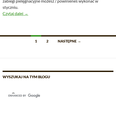
zabiegi pielęgnacyjne możesz / powinieneś wykonać w
styczniu.
Pielęgnacja bonsai w styczniu
Czytaj dalej
→
Nawigacja
1
2
NASTĘPNE →
po
wpisach
WYSZUKAJ NA TYM BLOGU