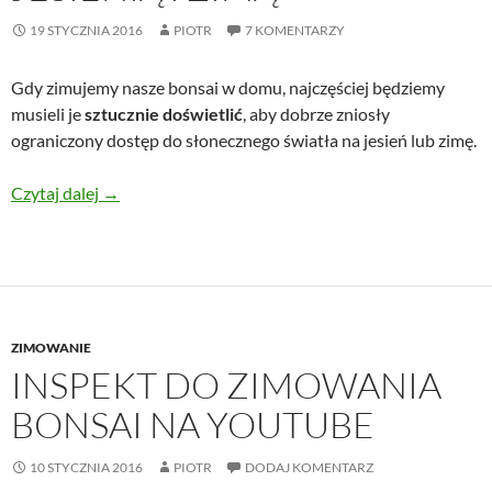
19 STYCZNIA 2016
PIOTR
7 KOMENTARZY
Gdy zimujemy nasze bonsai w domu, najczęściej będziemy
musieli je
sztucznie doświetlić
, aby dobrze zniosły
ograniczony dostęp do słonecznego światła na jesień lub zimę.
Doświetlanie bonsai sztucznym światłem jesienią i 
Czytaj dalej
→
ZIMOWANIE
INSPEKT DO ZIMOWANIA
BONSAI NA YOUTUBE
10 STYCZNIA 2016
PIOTR
DODAJ KOMENTARZ