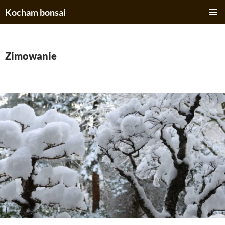
Kocham bonsai
PRZEJDŹ
MENU
DO
GŁÓWN
TREŚCI
Zimowanie