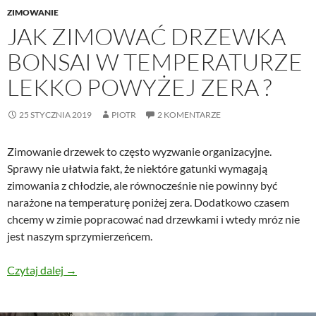
ZIMOWANIE
JAK ZIMOWAĆ DRZEWKA
BONSAI W TEMPERATURZE
LEKKO POWYŻEJ ZERA ?
25 STYCZNIA 2019
PIOTR
2 KOMENTARZE
Zimowanie drzewek to często wyzwanie organizacyjne.
Sprawy nie ułatwia fakt, że niektóre gatunki wymagają
zimowania z chłodzie, ale równocześnie nie powinny być
narażone na temperaturę poniżej zera. Dodatkowo czasem
chcemy w zimie popracować nad drzewkami i wtedy mróz nie
jest naszym sprzymierzeńcem.
Jak zimować drzewka bonsai w temperaturze lekko p
Czytaj dalej
→