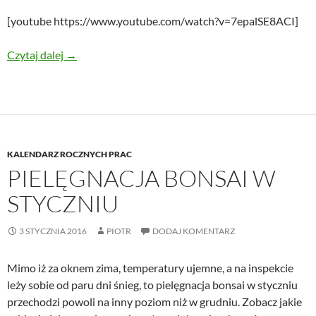
[youtube https://www.youtube.com/watch?v=7epalSE8ACI]
Inspekt do zimowania bonsai na Youtube
Czytaj dalej
→
KALENDARZ ROCZNYCH PRAC
PIELĘGNACJA BONSAI W
STYCZNIU
3 STYCZNIA 2016
PIOTR
DODAJ KOMENTARZ
Mimo iż za oknem zima, temperatury ujemne, a na inspekcie
leży sobie od paru dni śnieg, to pielęgnacja bonsai w styczniu
przechodzi powoli na inny poziom niż w grudniu. Zobacz jakie