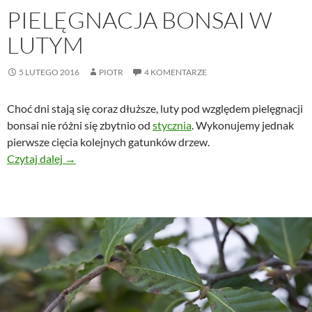
PIELĘGNACJA BONSAI W
LUTYM
5 LUTEGO 2016
PIOTR
4 KOMENTARZE
Choć dni stają się coraz dłuższe, luty pod względem pielęgnacji
bonsai nie różni się zbytnio od
stycznia
. Wykonujemy jednak
pierwsze cięcia kolejnych gatunków drzew.
Pielęgnacja bonsai w lutym
Czytaj dalej
→