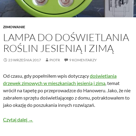
ZIMOWANIE
LAMPA DO DOŚWIETLANIA
ROŚLIN JESIENIĄ I ZIMĄ
23 WRZEŚNIA 2017
PIOTR
9 KOMENTARZY
Od czasu, gdy popełniłem wpis dotyczący
doświetlania
drzewek zimowych w mieszkaniach jesienią i zimą
, temat
wrócił na tapetę po przeprowadzce do Hanoweru. Jako, że nie
zabrałem sprzętu doświetlającego z domu, potraktowałem to
jako okazję do poszukania innych rozwiązań.
Lampa do doświetlania roślin jesienią i zimą
Czytaj dalej
→