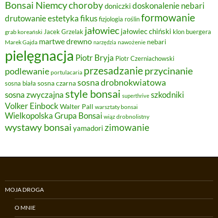
Bonsai Niemcy
choroby
doskonalenie nebari
doniczki
formowanie
estetyka
fikus
drutowanie
fizjologia roślin
jałowiec
jałowiec chiński
Jacek Grzelak
klon buergera
grab koreański
martwe drewno
nebari
Marek Gajda
nawożenie
narzędzia
pielęgnacja
Piotr Bryja
Piotr Czerniachowski
przesadzanie
przycinanie
podlewanie
portulacaria
sosna drobnokwiatowa
sosna czarna
sosna biała
style bonsai
szkodniki
sosna zwyczajna
superthrive
Volker Einbock
Walter Pall
warsztaty bonsai
Wielkopolska Grupa Bonsai
wiąz drobnolistny
wystawy bonsai
zimowanie
yamadori
MOJA DROGA
O MNIE