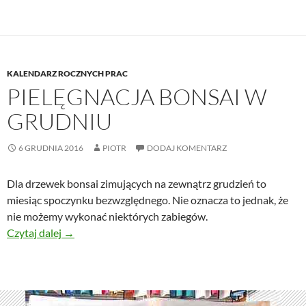
KALENDARZ ROCZNYCH PRAC
PIELĘGNACJA BONSAI W
GRUDNIU
6 GRUDNIA 2016
PIOTR
DODAJ KOMENTARZ
Dla drzewek bonsai zimujących na zewnątrz grudzień to
miesiąc spoczynku bezwzględnego. Nie oznacza to jednak, że
nie możemy wykonać niektórych zabiegów.
Pielęgnacja bonsai w grudniu
Czytaj dalej
→