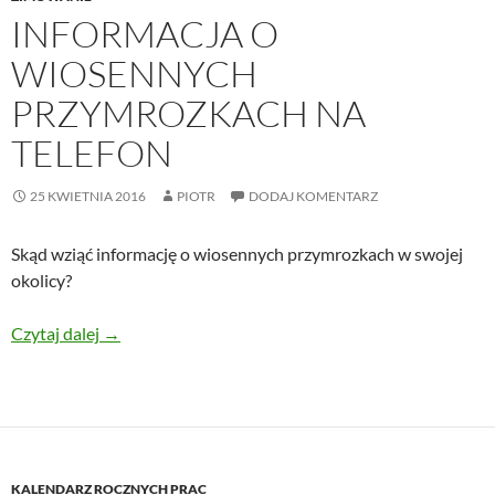
INFORMACJA O
WIOSENNYCH
PRZYMROZKACH NA
TELEFON
25 KWIETNIA 2016
PIOTR
DODAJ KOMENTARZ
Skąd wziąć informację o wiosennych przymrozkach w swojej
okolicy?
Informacja o wiosennych przymrozkach na telefon
Czytaj dalej
→
KALENDARZ ROCZNYCH PRAC