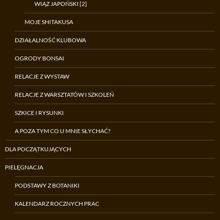
WIĄZ JAPOŃSKI [2]
MOJE SHITAKUSA
DZIAŁALNOŚĆ KLUBOWA
OGRODY BONSAI
RELACJE Z WYSTAW
RELACJE Z WARSZTATÓW I SZKOLEŃ
SZKICE I RYSUNKI
A POZA TYM CO U MNIE SŁYCHAĆ?
DLA POCZĄTKUJĄCYCH
PIELĘGNACJA
PODSTAWY Z BOTANIKI
KALENDARZ ROCZNYCH PRAC