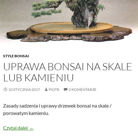
STYLE BONSAI
UPRAWA BONSAI NA SKALE
LUB KAMIENIU
10 STYCZNIA 2017
PIOTR
2 KOMENTARZE
Zasady sadzenia i uprawy drzewek bonsai na skale /
porowatym kamieniu.
Uprawa bonsai na skale lub kamieniu
Czytaj dalej
→