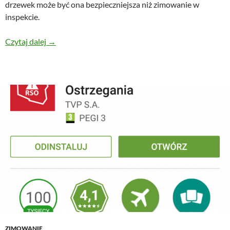
drzewek może być ona bezpieczniejsza niż zimowanie w
inspekcie.
Zimowanie bonsai – dołowanie w gruncie
Czytaj dalej
→
ZIMOWANIE