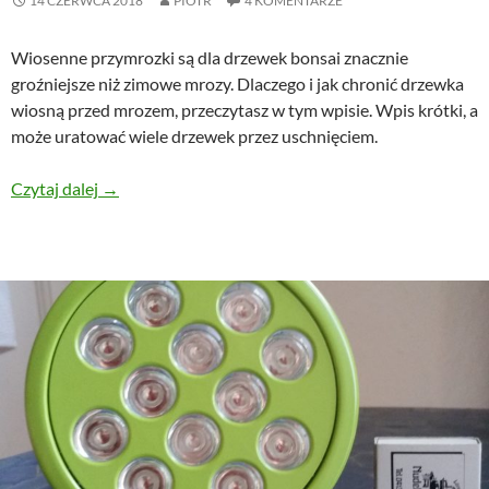
14 CZERWCA 2018
PIOTR
4 KOMENTARZE
Wiosenne przymrozki są dla drzewek bonsai znacznie
groźniejsze niż zimowe mrozy. Dlaczego i jak chronić drzewka
wiosną przed mrozem, przeczytasz w tym wpisie. Wpis krótki, a
może uratować wiele drzewek przez uschnięciem.
Ochrona bonsai przed wiosennymi przymrozkami
Czytaj dalej
→