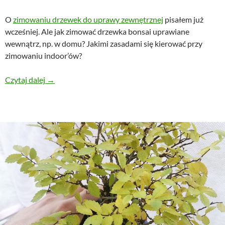
O
zimowaniu drzewek do uprawy zewnętrznej
pisałem już
wcześniej. Ale jak zimować drzewka bonsai uprawiane
wewnątrz, np. w domu? Jakimi zasadami się kierować przy
zimowaniu indoor’ów?
Zimowanie drzewek typu indoor, czyli tzw. „domowy
Czytaj dalej
→