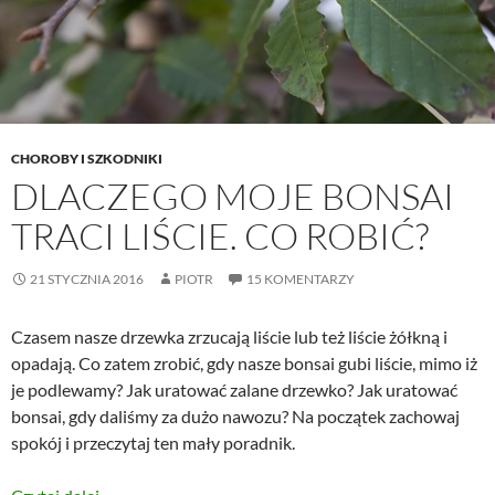
CHOROBY I SZKODNIKI
DLACZEGO MOJE BONSAI
TRACI LIŚCIE. CO ROBIĆ?
21 STYCZNIA 2016
PIOTR
15 KOMENTARZY
Czasem nasze drzewka zrzucają liście lub też liście żółkną i
opadają. Co zatem zrobić, gdy nasze bonsai gubi liście, mimo iż
je podlewamy? Jak uratować zalane drzewko? Jak uratować
bonsai, gdy daliśmy za dużo nawozu? Na początek zachowaj
spokój i przeczytaj ten mały poradnik.
Dlaczego moje bonsai traci liście. Co robić?