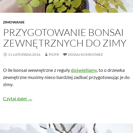
ZIMOWANIE
PRZYGOTOWANIE BONSAI
ZEWNĘTRZNYCH DO ZIMY
11 LISTOPADA 2016
PIOTR
DODAJ KOMENTARZ
O ile bonsai wewnętrzne z reguły
doświetlamy
, to o drzewka
zewnętrzne musimy nieco bardziej zadbać przygotowując je do
zimy.
Przygotowanie bonsai zewnętrznych do zimy
Czytaj dalej
→