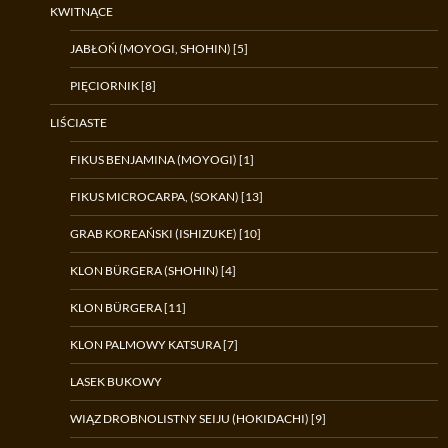
KWITNĄCE
JABŁOŃ (MOYOGI, SHOHIN) [5]
PIĘCIORNIK [8]
LIŚCIASTE
FIKUS BENJAMINA (MOYOGI) [1]
FIKUS MICROCARPA, (SOKAN) [13]
GRAB KOREAŃSKI (ISHIZUKE) [10]
KLON BÜRGERA (SHOHIN) [4]
KLON BÜRGERA [11]
KLON PALMOWY KATSURA [7]
LASEK BUKOWY
WIĄZ DROBNOLISTNY SEIJU (HOKIDACHI) [9]